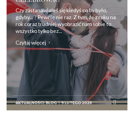
Czy zastanawiałeś się kiedyś co by było,
gdyby... ? Pewnie nie raz. Z tym, że z roku na
rok coraz trudniej wyobrazić nam sobie to
wszystko tylko bez...
Czytaj więcej
AKTUALNOŚCI
,
BLOG
9 LUTEGO 2026