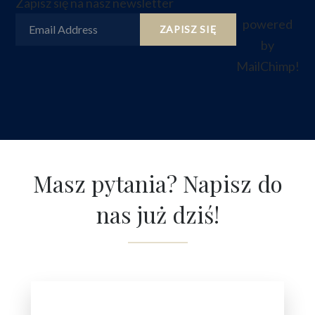
Zapisz się na nasz newsletter
powered
Email Address
by
MailChimp
!
Masz pytania? Napisz do
nas już dziś!