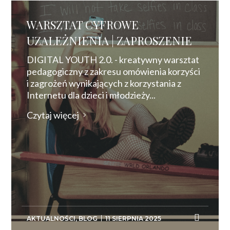
WARSZTAT CYFROWE
UZALEŻNIENIA | ZAPROSZENIE
DIGITAL YOUTH 2.0. - kreatywny warsztat
pedagogiczny z zakresu omówienia korzyści
i zagrożeń wynikających z korzystania z
Internetu dla dzieci i młodzieży...
Czytaj więcej
AKTUALNOŚCI
,
BLOG
11 SIERPNIA 2025